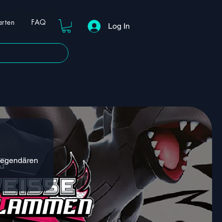
arten
FAQ
Log In
 legendären