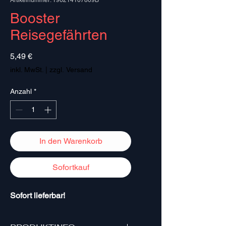
Artikelnummer: 196214107809B
Booster
Reisegefährten
Preis
5,49 €
inkl. MwSt.
|
zzgl. Versand
Anzahl
*
In den Warenkorb
Sofortkauf
Sofort lieferbar!